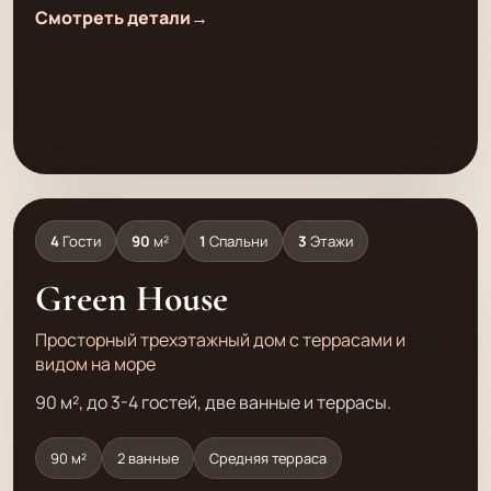
Смотреть детали
→
4
Гости
90
м²
1
Спальни
3
Этажи
Green House
Просторный трехэтажный дом с террасами и
видом на море
90 м², до 3-4 гостей, две ванные и террасы.
90 м²
2 ванные
Средняя терраса