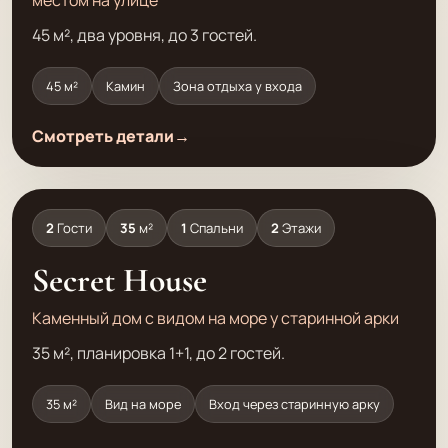
местом на улице
45 м², два уровня, до 3 гостей.
45 м²
Камин
Зона отдыха у входа
Смотреть детали
→
2
Гости
35
м²
1
Спальни
2
Этажи
Secret House
Каменный дом с видом на море у старинной арки
35 м², планировка 1+1, до 2 гостей.
35 м²
Вид на море
Вход через старинную арку