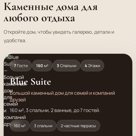
Каменные дома для
любого отдыха
Откройте дом, чтобы увидеть галерею, детали и
удобства.
7
Гости
160
м²
3
Спальни
4
Этажи
Blue Suite
Большой каменный дом для семей и компаний
друзей
160 м², 3 спальни, 2 ванные, до 7 гостей.
160 м²
3 спальни
2 частные террасы