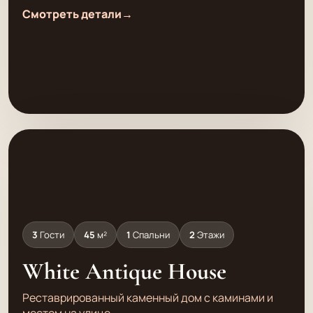
Смотреть детали
→
3
Гости
45
м²
1
Спальни
2
Этажи
White Antique House
Реставрированный каменный дом с каминами и