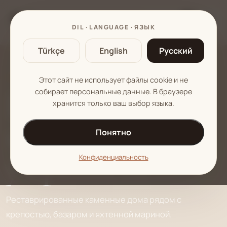
TR
EN
RU
DIL · LANGUAGE · ЯЗЫК
Türkçe
English
Русский
РЯДОМ С КРЕПОСТЬЮ МАРМАРИСА
Этот сайт не использует файлы cookie и не
Бутик-
собирает персональные данные. В браузере
хранится только ваш выбор языка.
каменные дома
Понятно
у крепости
Конфиденциальность
Реставрированные каменные дома рядом с
крепостью, базаром и яхтенной мариной.