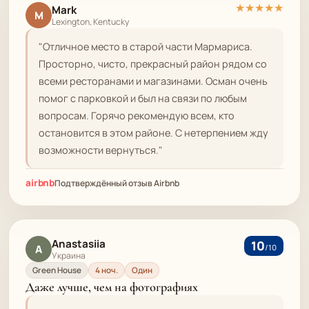
★
★
★
★
★
Mark
M
Lexington, Kentucky
"Отличное место в старой части Мармариса.
Просторно, чисто, прекрасный район рядом со
всеми ресторанами и магазинами. Осман очень
помог с парковкой и был на связи по любым
вопросам. Горячо рекомендую всем, кто
остановится в этом районе. С нетерпением жду
возможности вернуться."
airbnb
Подтверждённый отзыв Airbnb
Anastasiia
10
A
/10
Украина
Green House
4 ноч.
Один
Даже лучше, чем на фотографиях