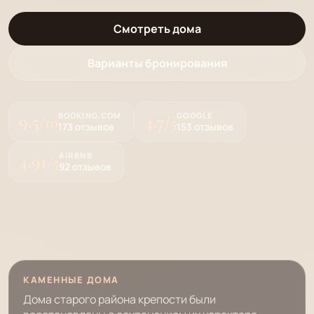
Смотреть дома
Варианты бронирования
9.5
BOOKING.COM
4.7
GOOGLE
/10
/5
173 отзывов
153 отзывов
4.91
AIRBNB
/5
92 отзывов
КАМЕННЫЕ ДОМА
Дома старого района крепости были